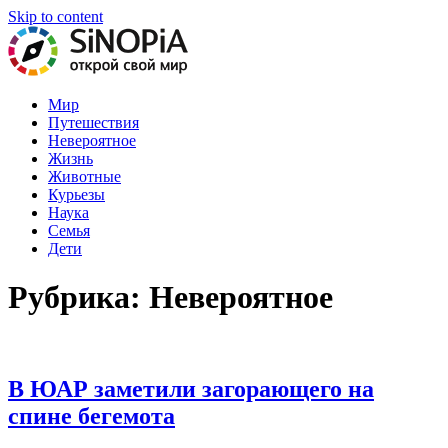
Skip to content
На нашем портале вы найдете самые интересные статьи обо
Мир
всем в мире!
Путешествия
Невероятное
Жизнь
Животные
Курьезы
Наука
Семья
Дети
Рубрика: Невероятное
В ЮАР заметили загорающего на
спине бегемота