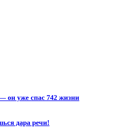
— он уже спас 742 жизни
шься дара речи!