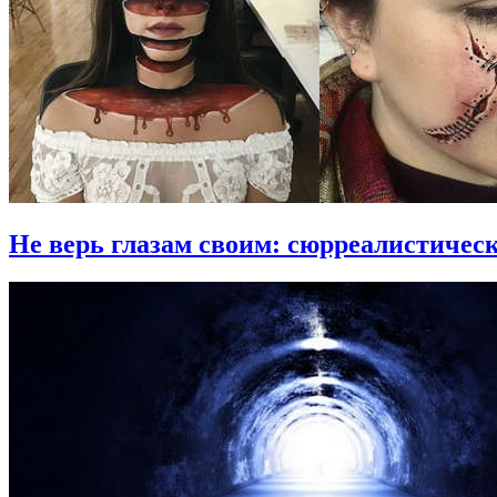
Не верь глазам своим: сюрреалистиче