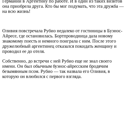
Германии в Аргентину по работе. И в один из таких визитов
она приобрела друга. Кто бы мог подумать, что эта дружба —
на всю жизнь!
Оливия повстречала Рубио недалеко от гостиницы в Буэнос-
Айресе, где остановилась. Бортпроводница дала новому
знакомому поесть и немного поиграла с ним. После этого
дружелюбный аргентинец отказался покидать женщину и
проводил ее до отеля.
Собственно, до встречи с ней Рубио еще не знал своего
имени. Он был обычным буэнос-айресским бродячим
безымянным псом. Рубио — так назвала его Оливия, в
которую он влюбился с первого взгляда.