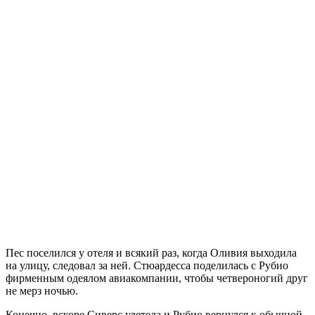
Пес поселился у отеля и всякий раз, когда Оливия выходила
на улицу, следовал за ней. Стюардесса поделилась с Рубио
фирменным одеялом авиакомпании, чтобы четвероногий друг
не мерз ночью.
Конечно, вскоре Сиверс улетела и Рубио вернулся к обычной