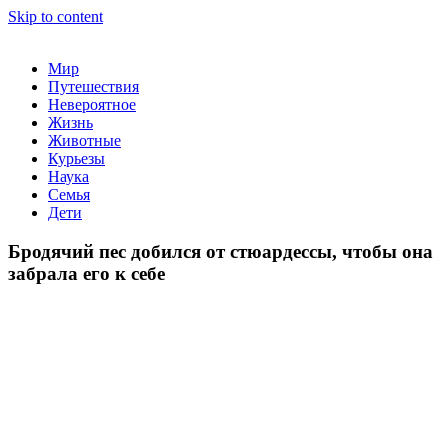
Skip to content
На нашем портале вы найдете самые интересные статьи обо
Мир
всем в мире!
Путешествия
Невероятное
Жизнь
Животные
Курьезы
Наука
Семья
Дети
Бродячий пес добился от стюардессы, чтобы она
забрала его к себе