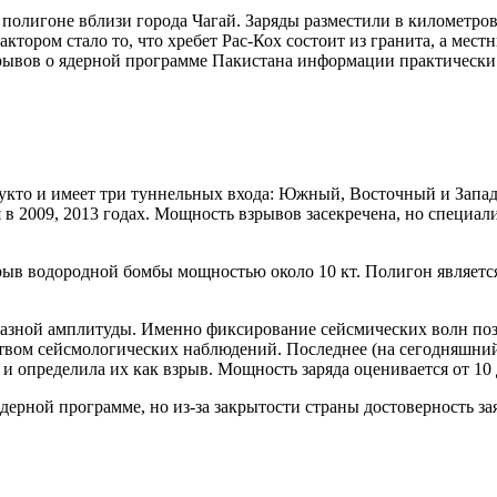
 полигоне вблизи города Чагай. Заряды разместили в километро
ктором стало то, что хребет Рас-Кох состоит из гранита, а мес
ывов о ядерной программе Пакистана информации практически 
укто и имеет три туннельных входа: Южный, Восточный и Запа
в 2009, 2013 годах. Мощность взрывов засекречена, но специал
зрыв водородной бомбы мощностью около 10 кт. Полигон являет
 разной амплитуды. Именно фиксирование сейсмических волн по
ом сейсмологических наблюдений. Последнее (на сегодняшний д
определила их как взрыв. Мощность заряда оценивается от 10 д
дерной программе, но из-за закрытости страны достоверность з