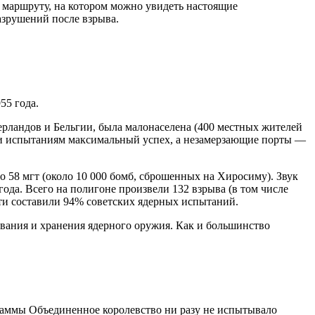
у маршруту, на котором можно увидеть настоящие
азрушений после взрыва.
55 года.
ерландов и Бельгии, была малонаселена (400 местных жителей
али испытаниям максимальный успех, а незамерзающие порты —
58 мгт (около 10 000 бомб, сброшенных на Хиросиму). Звук
ода. Всего на полигоне произвели 132 взрыва (в том числе
ти составили 94% советских ядерных испытаний.
вания и хранения ядерного оружия. Как и большинство
граммы Объединенное королевство ни разу не испытывало