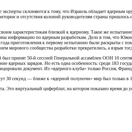
 эксперты склоняются к тому, что Израиль обладает ядерным ор
ритории и отсутствия колоний руководителям страны пришлось ис
своим характеристикам близкий к ядерному. Такое же испытание 
оны информацию по ядерным разработкам. Дело в том, что Южно
77 года приготовления к первому испытанию были раскрыты с п
ем мирового сообщества разработки прекратились, а взрыв тогд
был принят 50-й сессией Генеральной ассамблеи ООН 10 сентябр
ие ядерных зарядов. Но есть одна особенность: среди 183 госуд
цировали документ. Из «ядерного клуба» только Россия, Франц
инут 30 секунд — ближе к «ядерной полуночи» мир был только в
. Это виртуальный циферблат, на котором показано время до ус