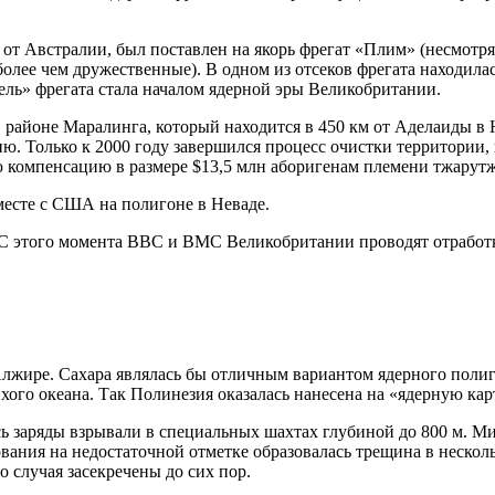
у от Австралии, был поставлен на якорь фрегат «Плим» (несмотр
лее чем дружественные). В одном из отсеков фрегата находилась
ель» фрегата стала началом ядерной эры Великобритании.
 районе Маралинга, который находится в 450 км от Аделаиды в
ю. Только к 2000 году завершился процесс очистки территории, 
 компенсацию в размере $13,5 млн аборигенам племени тжарутж
месте с США на полигоне в Неваде.
С этого момента ВВС и ВМС Великобритании проводят отработку
Алжире. Сахара являлась бы отличным вариантом ядерного полиг
ого океана. Так Полинезия оказалась нанесена на «ядерную кар
сь заряды взрывали в специальных шахтах глубиной до 800 м. М
ования на недостаточной отметке образовалась трещина в нескол
 случая засекречены до сих пор.