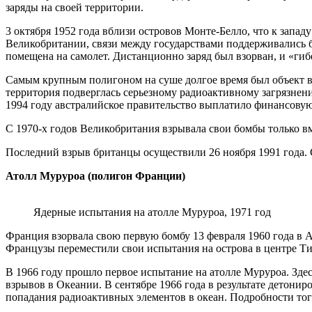
заряды на своей территории.
3 октября 1952 года вблизи островов Монте-Белло, что к запад
Великобритании, связи между государствами поддерживались бо
помещена на самолет. Дистанционно заряд был взорван, и «гиб
Самым крупным полигоном на суше долгое время был объект в
территория подверглась серьезному радиоактивному загрязнени
1994 году австралийское правительство выплатило финансовую
С 1970-х годов Великобритания взрывала свои бомбы только в
Последний взрыв британцы осуществили 26 ноября 1991 года. 
Атолл Муруроа (полигон Франции)
Ядерные испытания на атолле Муруроа, 1971 год
Франция взорвала свою первую бомбу 13 февраля 1960 года в 
Французы переместили свои испытания на острова в центре Тих
В 1966 году прошло первое испытание на атолле Муруроа. Зде
взрывов в Океании. В сентябре 1966 года в результате детонир
попадания радиоактивных элементов в океан. Подробности того