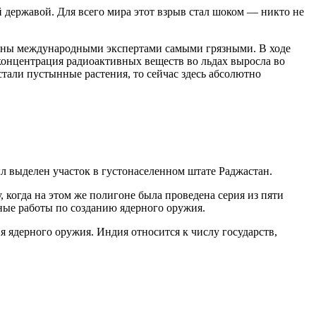
й державой. Для всего мира этот взрыв стал шоком — никто не
наны международными экспертами самыми грязными. В ходе
концентрация радиоактивных веществ во льдах выросла во
стали пустынные растения, то сейчас здесь абсолютно
л выделен участок в густонаселенном штате Раджастан.
 когда на этом же полигоне была проведена серия из пяти
ные работы по созданию ядерного оружия.
 ядерного оружия. Индия относится к числу государств,