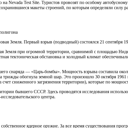
 на Nevada Test Site. Туристов провозят по особому автобусном
сохранившиеся макеты строений, по которым определяли силу р
 полигона
овая Земля. Первый взрыв (подводный) состоялся 21 сентября 19
вая Земля при огромной территории, сравнимой с площадью Нид
иятная тектоническая обстановка и холодный климат обеспечив
го снаряда — «Царь-бомбы». Мощность взрыва составила около 
а трижды обогнула земной шар. Это произошло 30 октября 1961 г
 счет сниженного загрязнения территории), которые по мощнос
итории бывшего СССР. Здесь проводятся исследования использо
-исследовательского центра.
о собственное ядерное оружие. За все время существования про