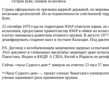
Остров Буве, снимок из космоса
Страна официально не признана ядерной державой, но мировые
несколько десятилетий. Из-за ограниченности собственной тер
Буве.
22 сентября 1979 года на территории ЮАР отметили взрыв, по 
испытания, предоставив правительству ЮАР в обмен на полиг
плотно занималась развитием атомного оружия. В августе 19
дешифрировать создание шахт в пустыне Калахари. Под давлени
P.S. Договор о всеобъемлющем запрещении ядерных испытаний 
Этот документ в глобальных масштабах запрещает даже испытан
Пакистана, Индии и КНДР. А США, Китай и Израиль не ратифи
Сейчас «часы Судного дня»* замерли на отметке 23 часа 57 м
*«Часы Судного дня» — проект ученых Чикагского университета
ученые оценивают риск применения оружия.