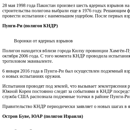
28 мая 1998 года Пакистан произвел шесть ядерных взрывов на
строительства полигона выбрали еще в 1976 году. Решающим фа
провести испытания с наименьшим ущербом. После первых взр
Пунги-Ри (полигон КНДР)
Воронки от ядерных взрывов
Полигон находится вблизи города Килху провинции Хамгён-П
октября 2006 года. С того момента КНДР проводила испытания 
тротиловом эквиваленте.
6 января 2016 года в Пунги-Ри был осуществлен подземный в
о новых испытаниях оружия.
Испытания проводят под землей, что вызывает землетрясения
Южной Кореи постоянно следят за событиями в КНДР посредств
служба США распознала подземные толчки в районе Пунги-Ри и 
Правительство КНДР периодически заявляет о новых шагах в я
Остров Буве, ЮАР (полигон Израиля)