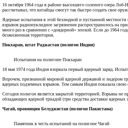
16 октября 1964 года в районе высохшего соленого озера Лоб-
рассчитывал, что китайцы смогут так быстро создать свое оруж
Ядерные испытания в этой безлюдной и пустынной местности 
взрывов радионуклидное загрязнение распространилось на пр
много раз в сравнении с «доядерной» эпохой. Если до 1964 год
безжизненная территория.
Покхаран, штат Раджастан (полигон Индии)
Испытания на полигоне Покхаран
18 мая 1974 года Индия взорвала первый ядерный заряд. Испы
Впрочем, признанной мировой ядерной державой и лидером трет
ядерных подземных взрывов. Тем самым Индия показала свою с
Сегодня полигон является закрытой территорией. Взрывы не пр
обладающих ядерной триадой (три средства доставки ядерных з
Чагай, провинция Белуджистан (полигон Пакистана)
Памятник в честь испытаний на полигоне Чагай