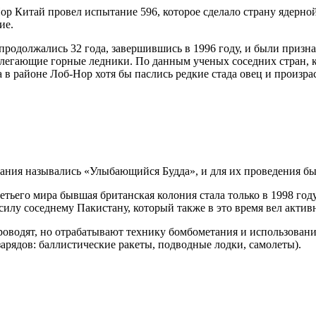
Нор Китай провел испытание 596, которое сделало страну ядерно
ие.
продолжались 32 года, завершившись в 1996 году, и были приз
илегающие горные ледники. По данным ученых соседних стран, 
а в районе Лоб-Нор хотя бы паслись редкие стада овец и произра
тания назывались «Улыбающийся Будда», и для их проведения бы
ьего мира бывшая британская колония стала только в 1998 году,
илу соседнему Пакистану, который также в это время вел актив
оводят, но отрабатывают технику бомбометания и использования
арядов: баллистические ракеты, подводные лодки, самолеты).