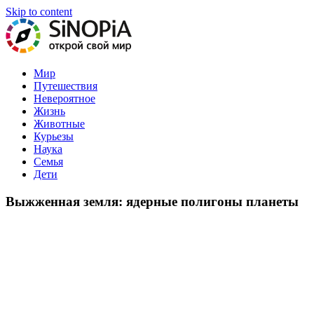
Skip to content
На нашем портале вы найдете самые интересные статьи обо все
Мир
Путешествия
Невероятное
Жизнь
Животные
Курьезы
Наука
Семья
Дети
Выжженная земля: ядерные полигоны планеты