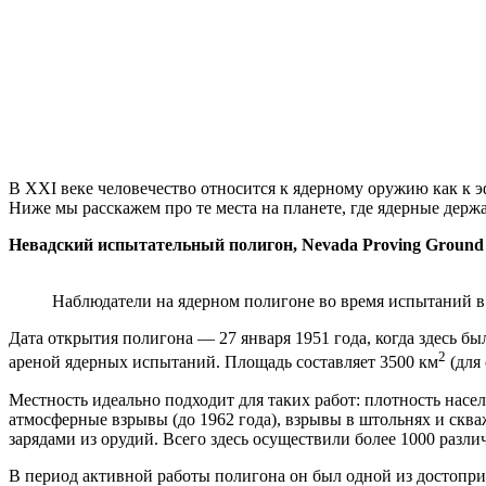
В XXI веке человечество относится к ядерному оружию как к 
Ниже мы расскажем про те места на планете, где ядерные дер
Невадский испытательный полигон, Nevada Proving Groun
Наблюдатели на ядерном полигоне во время испытаний в
Дата открытия полигона — 27 января 1951 года, когда здесь бы
2
ареной ядерных испытаний. Площадь составляет 3500 км
(для
Местность идеально подходит для таких работ: плотность насе
атмосферные взрывы (до 1962 года), взрывы в штольнях и сква
зарядами из орудий. Всего здесь осуществили более 1000 разл
В период активной работы полигона он был одной из достопри