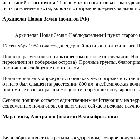
испытаний с расстояния. Теперь можно организовать экскурсию
испытательные шахты, воронки от взрывов ядерных зарядов и 
Архипелаг Новая Земля (полигон РФ)
Архипелаг Новая Земля. Наблюдательный пункт старого
17 сентября 1954 года создан ядерный полигон на архипелаге Н
Полигон разместился на арктическом острове не случайно. Но
переселили на побережье острова). Прочные грунты, благопр
постоянное сообщение с материком.
Полигон вошел в мировую историю как место взрыва крупнейше
от него был слышен на расстоянии 800 км, а сейсмическая волн
подземные взрывы разной мощности, обретшие популярность за
Сегодня полигон остается единственным действующим на терр
современных полигонов, он выступает сейчас в режиме научно
Маралинга, Австралия (полигон Великобритании)
Великобритания стала третьим государством, которое получил