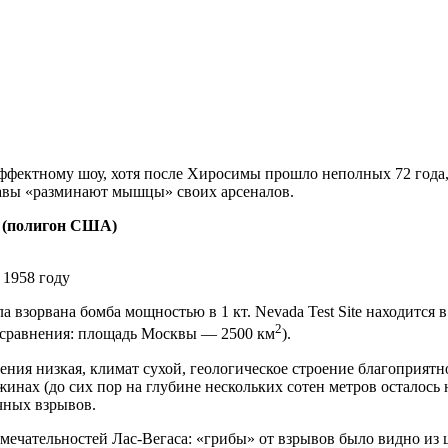
эффектному шоу, хотя после Хиросимы прошло неполных 72 года,
жавы «разминают мышцы» своих арсеналов.
d (полигон США)
 1958 году
ла взорвана бомба мощностью в 1 кт. Nevada Test Site находится 
2
 сравнения: площадь Москвы — 2500 км
).
ления низкая, климат сухой, геологическое строение благоприя
жинах (до сих пор на глубине нескольких сотен метров осталос
ичных взрывов.
мечательностей Лас-Вегаса: «грибы» от взрывов было видно из 