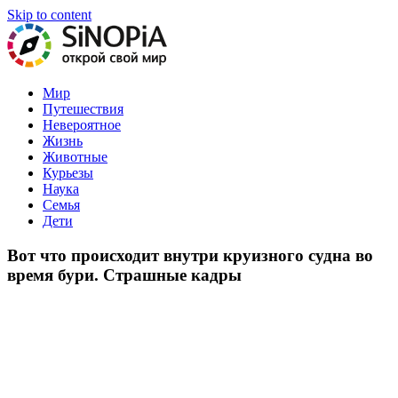
Skip to content
На нашем портале вы найдете самые интересные статьи обо
Мир
всем в мире!
Путешествия
Невероятное
Жизнь
Животные
Курьезы
Наука
Семья
Дети
Вот что происходит внутри круизного судна во
время бури. Страшные кадры