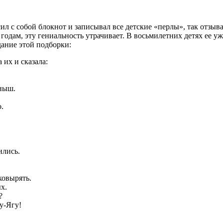
 с собой блокнот и записывал все детские «перлы», так отзывалс
годам, эту гениальность утрачивает. В восьмилетних детях ее уж
дание этой подборки:
 их и сказала:
ёныш.
.
ились.
ковырять.
х.
?
бу-Ягу!