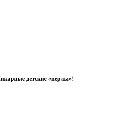
м в мире!
Шикарные детские «перлы»!