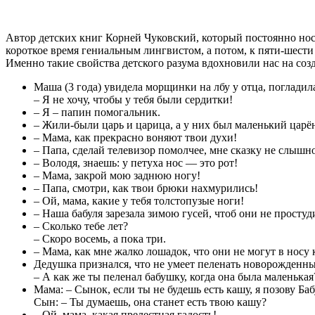
Автор детских книг Корней Чуковский, который постоянно носил
короткое время гениальным лингвистом, а потом, к пяти-шести 
Именно такие свойства детского разума вдохновили нас на соз
Маша (3 года) увидела морщинки на лбу у отца, погладила
– Я не хочу, чтобы у тебя были сердитки!
– Я – папин помогальник.
– Жили-были царь и царица, а у них был маленький цар
– Мама, как прекрасно воняют твои духи!
– Папа, сделай телевизор помолчее, мне сказку не слышно
– Володя, знаешь: у петуха нос — это рот!
– Мама, закрой мою заднюю ногу!
– Папа, смотри, как твои брюки нахмурились!
– Ой, мама, какие у тебя толстопузые ноги!
– Наша бабуля зарезала зимою гусей, чтоб они не простуд
– Сколько тебе лет?
– Скоро восемь, а пока три.
– Мама, как мне жалко лошадок, что они не могут в носу 
Дедушка признался, что не умеет пеленать новорожденны
– А как же ты пеленал бабушку, когда она была маленькая
Мама: – Сынок, если ты не будешь есть кашу, я позову Ба
Сын: – Ты думаешь, она станет есть твою кашу?
– Ой, мама, какая прелестная гадость!