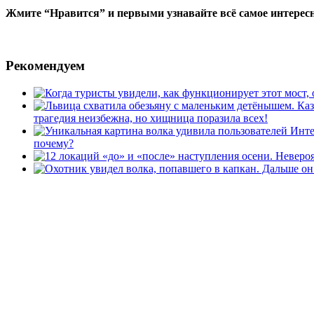
Жмите “Нравится” и первыми узнавайте всё самое интересн
Рекомендуем
трагедия неизбежна, но хищница поразила всех!
почему?