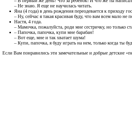
– В первый же день? Что за ребенок! И что же ты написал
– Не знаю. Я еще не научилась читать.
Яна (4 года) в день рождения переодевается к приходу гос
– Ну, сейчас я такая красивая буду, что вам всем мало не 
Настя, 4 года.
– Мамочка, пожалуйста, роди мне сестричку, но только с
– Папочка, папочка, купи мне барабан!
– Вот еще, мне и так хватает шума!
– Купи, папочка, я буду играть на нем, только когда ты бу
Если Вам понравились эти замечательные и добрые детские «пе