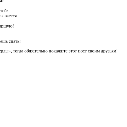
а?
тей:
покажется.
таршую!
дешь спать!
рлы», тогда обязательно покажите этот пост своим друзьям!