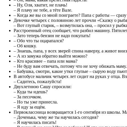
– Ну, Оля, хватит, не плачь!
– Я плачу не тебе, а тёте Вале.
– Когда же вы со мной поиграете? Папа с работы — сразу 
Девочке четырех с половиною лет прочли «Сказку о рыба
– Вот глупый старик, – возмутилась она, – просил у рыбк
Расстроенный отец сообщает, что разбил машину. Пятиле
– Зато теперь бензин не надо покупать!
– Обо что ты оцарапался?
– Об кошку.
– Знаешь, папа, у всех зверей спина наверху, а живот вниз
– А из замужа обратно выйти можно?
– Кто красивее – папа или мама?
– Не буду вам отвечать, потому что не хочу обижать маму.
– Бабушка, смотри, какие утки глупые – сырую воду пьют
В автобусе мальчик четырех лет сидит на руках у отца.
– Садитесь, пожалуйста!
Двухлетнюю Сашу спросили:
– Куда ты идешь?
– За песочком.
– Но ты уже принесла.
– Я иду за ещём.
Первоклассница возвращается 1-го сентября из школы. М
– Доченька, чему же ты научилась сегодня?
– Я научилась писать!