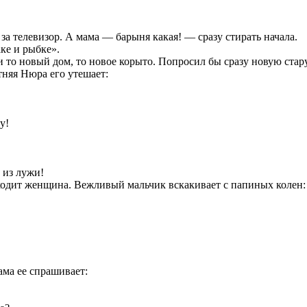
за телевизор. А мама — барыня какая! — сразу стирать начала.
ке и рыбке».
и то новый дом, то новое корыто. Попросил бы сразу новую стару
тняя Нюра его утешает:
у!
 из лужи!
 Входит женщина. Вежливый мальчик вскакивает с папиных колен:
ама ее спрашивает: