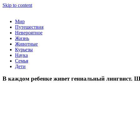
Skip to content
На нашем портале вы найдете самые интересные статьи обо все
Мир
Путешествия
Невероятное
Жизнь
Животные
Курьезы
Наука
Семья
Дети
В каждом ребенке живет гениальный лингвист. 