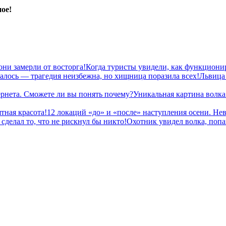
ое!
Когда туристы увидели, как функциониру
Львица
Уникальная картина волка
12 локаций «до» и «после» наступления осени. Нев
Охотник увидел волка, попа