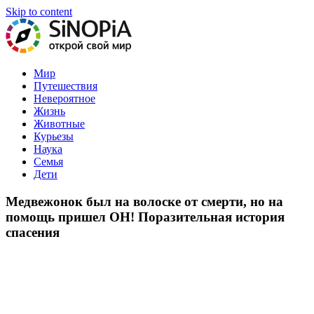
Skip to content
На нашем портале вы найдете самые интересные статьи обо
Мир
всем в мире!
Путешествия
Невероятное
Жизнь
Животные
Курьезы
Наука
Семья
Дети
Медвежонок был на волоске от смерти, но на
помощь пришел ОН! Поразительная история
спасения